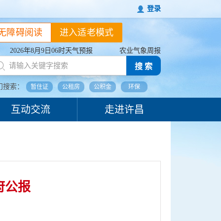
登录
无障碍阅读
进入适老模式
2026年8月9日06时天气预报
农业气象周报
搜 索
门搜索：
暂住证
公租房
公积金
环保
互动交流
走进许昌
府公报