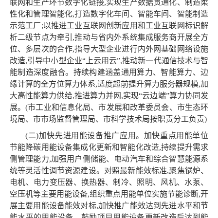
联网和生产环节数字化链接,实现生产数据贯通化、制造柔
性化和管理智能化,打造数字化车间、智能车间、智能制造
示范工厂;以推进工业互联网创新应用和工业互联网标识解
析二级节点为牵引,推动与省内外系统集成服务商开展全方
位、多层次的合作,指导大型企业进行内外网基础网络设施
改造,引导中小型企业“上云用云”,推动新一代通信技术与智
能制造深度融合。持续构建涵盖通用算力、智能算力、边
缘计算的全方位算力体系,适度超前提升算力服务器规模,加
大高性能算力供给,推进算力并网,实现“云边端”算力协同发
展。(市工业和信息化局、市发展和改革委员会、市生态环
境局、市市场监督管理局、市科学技术局按职责分工负责)
(二)加快先进用能设备推广应用。加快重点用能单位
节能降碳用能设备集成化更新和智能化改造,持续提升需求
侧管理能力,加强用户侧储能、电动汽车和综合智慧能源系
统等灵活性调节资源建设。对照最新能效标准,聚焦锅炉、
电机、电力变压器、换热器、制冷、照明、风机、水泵、
空压机等主要用能设备,组织重点用能单位实施节能诊断,开
展主要用能设备能效对标,加快推广能效达到先进水平和节
能水平的用能设备。鼓励项目用能设备更新改造后达到能