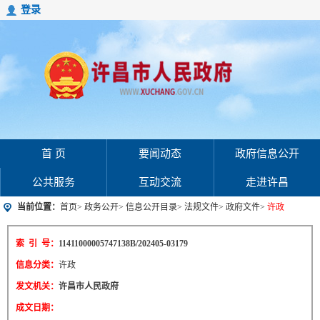
登录
首 页
要闻动态
政府信息公开
公共服务
互动交流
走进许昌
当前位置：
首页
>
政务公开
>
信息公开目录
>
法规文件
>
政府文件
>
许政
索 引 号：
11411000005747138B/202405-03179
信息分类：
许政
发文机关：
许昌市人民政府
成文日期：