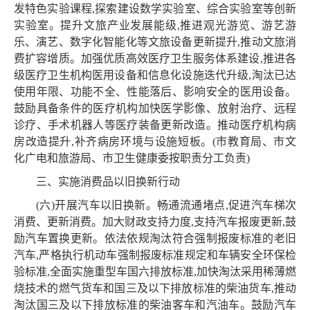
发特色实验课程,探索建设数学实验室、综合实验室等创新
实验室。提升文旅产业发展能级,推进观光游览、游艺游
乐、演艺、数字化智能化等文旅设备更新提升,推动文旅消
费扩容增质。加强优质高效医疗卫生服务体系建设,推进各
级医疗卫生机构医用设备和信息化设施迭代升级,淘汰已达
使用年限、功能不全、性能落后、影响安全的医用设备。
鼓励具备条件的医疗机构加快医学影像、放射治疗、远程
诊疗、手术机器人等医疗装备更新改造。推动医疗机构病
房改造提升,补齐病房环境与设施短板。(市教育局、市文
化广电和旅游局、市卫生健康委按职责分工负责)
三、实施消费品以旧换新行动
(六)开展汽车以旧换新。畅通流通堵点,促进汽车梯次
消费、更新消费。加大财政支持力度,支持汽车报废更新,鼓
励汽车置换更新。依法依规淘汰符合强制报废标准的老旧
汽车,严格执行机动车强制报废标准规定和车辆安全环保检
验标准,全面实施重型车国六排放标准,加快淘汰采用稀薄燃
烧技术的燃气货车和国三及以下排放标准的柴油货车,推动
淘汰国三及以下排放标准的柴油客车和汽油车。鼓励汽车