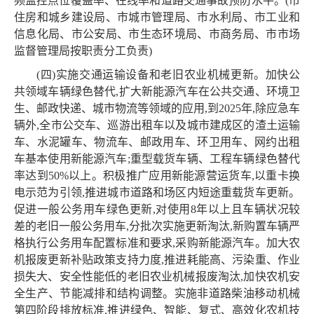
频监控点位覆盖率、在线率和道路交通事故预防水平。(市
住房和城乡建设局、市城市管理局、市水利局、市工业和
信息化局、市公安局、市生态环境局、市商务局、市市场
监督管理局按职责分工负责)
(四)实施交通运输设备和老旧农业机械更新。加快公
共领域车辆绿色替代,扩大新能源汽车在公共交通、环境卫
生、邮政快递、城市物流等领域的应用,到2025年,除应急车
辆外,全市公交车、巡游出租车以及城市建成区的渣土运输
车、水泥罐车、物流车、邮政用车、环卫用车、网约出租
车基本使用新能源汽车;重型载货车辆、工程车辆绿色替代
率达到50%以上。积极推广应用新能源营运货车,以重卡换
电示范为引领,推进城市道路和场区内短途重载货车更新。
促进一般公务用车绿色更新,对使用8年以上且车辆状况较
差的老旧一般公务用车,分批次实施更新淘汰,新购置车辆严
格执行公务用车配置标准和要求,采购新能源汽车。加大农
机报废更新补贴政策支持力度,推进耗能高、污染重、作业
损失大、安全性能低的老旧农业机械报废淘汰,加快农机安
全生产、节能减排和结构调整。实施非道路柴油移动机械
第四阶段排放标准,推进绿色、智能、复式、高效化农机技