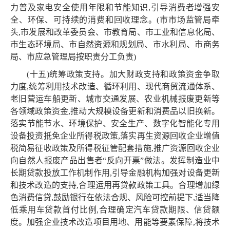
力普及家电安全使用年限和节能知识,引导消费者增强安
全、环保、可持续的消费和回收理念。(市市场监管局牵
头,市发展和改革委员会、市教育局、市工业和信息化局、
市生态环境局、市自然资源和规划局、市水利局、市商务
局、市应急管理局按职责分工负责)
(十五)统筹政策支持。加大财政支持和政策资金争取
力度,统筹利用技术改造、循环利用、现代商贸流通体系、
老旧营运车船更新、城市交通发展、农业机械报废更新等
各领域政策资金,推动大规模设备更新和消费品以旧换新。
落实节能节水、环境保护、安全生产、数字化智能化专用
设备投资抵免企业所得税政策,落实再生资源回收企业增值
税简易征收政策及所得税征管配套措施,推广资源回收企业
向自然人报废产品出售者“反向开票”做法。发挥制造业中
长期贷款投放工作机制作用,引导金融机构加强对设备更新
和技术改造的支持,合理运用再贷款政策工具。合理增加绿
色消费信贷,鼓励银行在依法合规、风险可控前提下,适当降
低乘用车贷款首付比例,合理确定汽车贷款期限、信贷额
度。加强企业技术改造项目用地、用能等要素保障,将技术