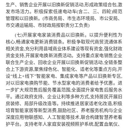
生产、销售企业开展以旧换新促销活动,形成政策组合包,激
发市场活力。积极探索低速电动车(含二、三、四轮)规范
管理和以旧换新。(市商务局、市生态环境局、市公安局、
市交通运输局、市财政局按职责分工负责)
(七)开展家电家装消费品以旧换新。以提升便利性为
核心,畅通家电更新消费链条。积极争取现代商贸流通体系
相关资金,充分利用县域商业体系建设等现有资金,强化财政
资金支持,开展家电换新消费活动。支持重点家电销售企业
联合生产企业、回收企业开展以旧换新促销活动,全链条整
合上下游资源,聚焦绿色化、智能化、适老化等重点方向,开
设“线上+线下”智能家电、集成家电等产品以旧换新专区,
对以旧家电换购节能、节水型家电的消费者给予优惠。进
一步扩大规范售后服务覆盖范围,全面提升家电售后服务水
平。通过政府支持、企业让利等多种方式,支持居民开展旧
房装修、局部升级改造等。持续推进居家适老化改造,积极
培育智能家居等新型消费,鼓励社区、养老服务机构与企业
深度应用物联感知、人工智能等技术,联合构建智慧养老看
护平台。支持老年人家庭安装视频照护系统,配置血氧仪、