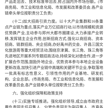
产品走出去、技术标准带出去,抢占国内外市场份额。(市
商务局、市工业和信息化局、市发展和改革委员会,各产业
链牵头单位按职责分工负责)
(十二)加大招商引资力度。以十大产业集群和16条重
点产业链为重点,落实产业万亿招商行动,以市场规模和资源
优势换产业,主动参与郑州大都市圈建设,大力承接产业转
移,发挥链主企业作用,创新招商方式,强化以商招商、资本
招商、链群招商、央企招商,办好禹州药交会、许昌三国文
化旅游周等重大经贸活动,围绕京津冀、长三角、珠三角等
先进地区开展系列专题招商活动,持续深化对德合作,进一步
扩展合作范围,鼓励外地企业、优势资本参与本地企业设备
更新改造,加快引进产业链中高端和关键环节企业,争取落地
一批具有标志性意义、引领性作用的产业基地、研发机
构、企业总部。(市商务局、市工业和信息化局、市发展和
改革委员会,各产业链牵头单位按职责分工负责)
六、强化组织保障和政策支持
(十三)实施专班推进。强化组织领导,成立由市政府主
要负责同志任召集人、分管负责同志为副召集人、市直各