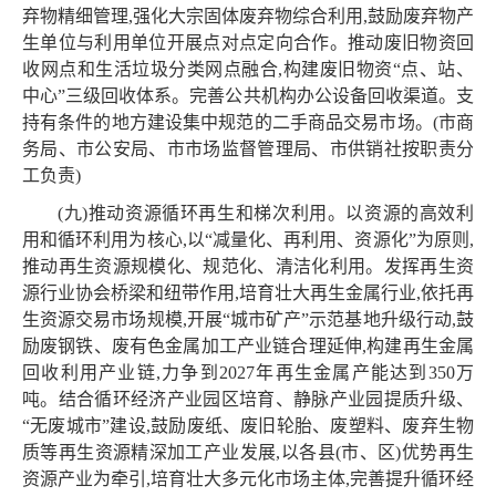
弃物精细管理,强化大宗固体废弃物综合利用,鼓励废弃物产
生单位与利用单位开展点对点定向合作。推动废旧物资回
收网点和生活垃圾分类网点融合,构建废旧物资“点、站、
中心”三级回收体系。完善公共机构办公设备回收渠道。支
持有条件的地方建设集中规范的二手商品交易市场。(市商
务局、市公安局、市市场监督管理局、市供销社按职责分
工负责)
(九)推动资源循环再生和梯次利用。以资源的高效利
用和循环利用为核心,以“减量化、再利用、资源化”为原则,
推动再生资源规模化、规范化、清洁化利用。发挥再生资
源行业协会桥梁和纽带作用,培育壮大再生金属行业,依托再
生资源交易市场规模,开展“城市矿产”示范基地升级行动,鼓
励废钢铁、废有色金属加工产业链合理延伸,构建再生金属
回收利用产业链,力争到2027年再生金属产能达到350万
吨。结合循环经济产业园区培育、静脉产业园提质升级、
“无废城市”建设,鼓励废纸、废旧轮胎、废塑料、废弃生物
质等再生资源精深加工产业发展,以各县(市、区)优势再生
资源产业为牵引,培育壮大多元化市场主体,完善提升循环经