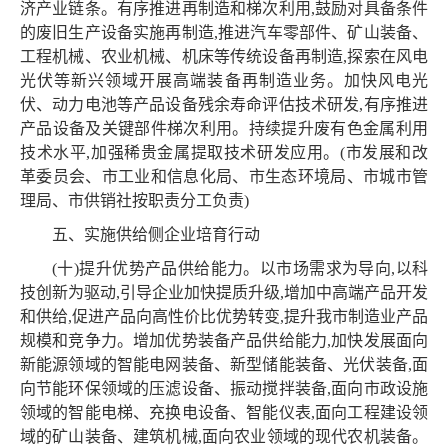
济产业链条。有序推进再制造和梯次利用,鼓励对具备条件
的废旧生产设备实施再制造,推进汽车零部件、矿山装备、
工程机械、农业机械、机床等传统设备再制造,探索在风电
光伏等新兴领域开展高端装备再制造业务。加快风电光
伏、动力电池等产品设备残余寿命评估技术研发,有序推进
产品设备及关键部件梯次利用。持续提升废有色金属利用
技术水平,加强稀贵金属提取技术研发应用。(市发展和改
革委员会、市工业和信息化局、市生态环境局、市城市管
理局、市供销社按职责分工负责)
五、实施供给侧企业培育行动
(十)提升优势产品供给能力。以市场需求为导向,以科
技创新为驱动,引导企业加快提质升级,增加中高端产品开发
和供给,促进产品向高性价比优势转变,提升我市制造业产品
规模和竞争力。增加优势装备产品供给能力,加快发展面向
新能源领域的智能电网装备、新型储能装备、光伏装备,面
向节能环保领域的压滤设备、振动搅拌装备,面向市政设施
领域的智能电梯、充换电设备、智能仪表,面向工程建设领
域的矿山装备、建筑机械,面向农业领域的现代农机装备。