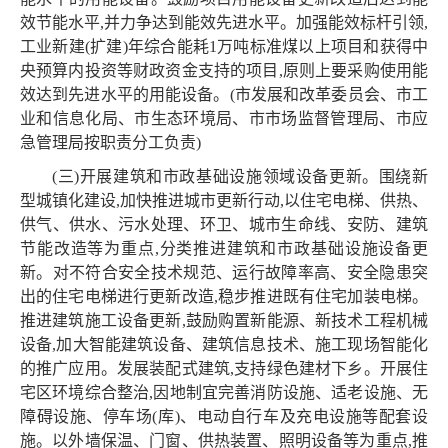
效节能水平,并力争达到能效先进水平。加强能效标杆引领,
工业新建(扩建)年综合能耗1万吨标准煤以上项目和获得中
央预算内投资等财政资金支持的项目,原则上要采购使用能
效达到先进水平的用能设备。(市发展和改革委员会、市工
业和信息化局、市生态环境局、市市场监督管理局、市应
急管理局按职责分工负责)
(三)开展建筑和市政基础设施领域设备更新。围绕新
型城镇化建设,加快推进城市更新行动,以住宅电梯、供热、
供气、供水、污水处理、环卫、城市生命线、安防、建筑
节能改造等为重点,分类推进建筑和市政基础设施设备更
新。对不符合安全技术规范、运行故障率高、安全隐患突
出的住宅电梯进行更新改造,稳步推进既有住宅加装电梯。
推进建筑施工设备更新,鼓励购置新能源、新技术工程机械
设备,加大智能建筑设备、建筑信息技术、施工现场智能化
的推广应用。发展装配式建筑,支持绿色建材下乡。开展住
宅区环境综合整治,因地制宜完善消防设施、适老设施、无
障碍设施、停车场(库)、电动自行车及充电设施等配套设
施。以外墙保温、门窗、供热装置、照明设备等为重点,推