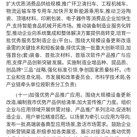
扩大优质消费品供给规模,推广环卫清扫车、工程机械车、
物流运输车等专用车,加快开发新能源乘用车,推动卫浴陶
瓷、顶墙材料、印刷包装、电子器件等消费品企业加快生
产,支持智能食品机械开拓市场。推动装备制造业服务化转
型,推动企业向系统集成和整体解决方案提供商转变,培育一
批优秀服务型制造企业(平台)。围绕大规模设备更新改造
亟需的关键技术和短板装备,择优实施一批重大创新项目,加
强首台(套)装备、首批次材料、首版次软件产品推广与应
用,支撑产品创新突破发展。实施制造业增品种、提品质、
创品牌“三品”战略,强化标准引领,争创国家质量标杆。(市
工业和信息化局、市发展和改革委员会、市科学技术局,各
产业链牵头单位按职责分工负责)
(十一)加强优势产品推广应用。围绕大规模设备更新
改造,编制我市优势产品供给清单,加大宣传推广力度。组织
企业与应用领域开展供需对接、产品推广系列活动,促进制
造企业、用户单位精准匹配。以场景为牵引,以应用为导向,
发布一批高端装备典型应用场景,激活市场需求。鼓励企业
创新营销渠道,积极参加各类展览、展示对接活动,推动优势