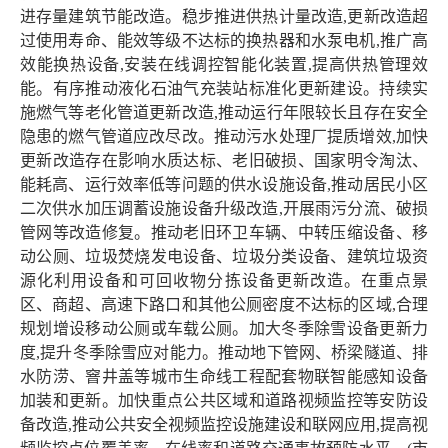
进存量建筑节能改造。稳步推进供热计量改造,更新改造超
过使用寿命、能效等级不达标的换热器和水泵电机,推广高
效能换热设备,安装在线调控智能化装置,提高供热管理效
能。有序推动液化石油气充装站标准化更新建设。持续实
施燃气等老化管道更新改造,推动运行年限较长且存在安全
隐患的燃气管道应改尽改。推动污水处理厂提质增效,加快
更新改造存在影响水质达标、老旧破损、国家明令淘汰、
能耗高、运行效率低等问题的供水设施设备,推动居民小区
二次供水加压调蓄设施设备升级改造,开展雨污分流、破损
管网等改造修复。推动老旧环卫车辆、中转压缩设备、移
动公厕、垃圾焚烧发电设备、垃圾分类设备、建筑垃圾资
源化利用设备和可回收物分拣设备更新改造。在重点景
区、商超、高速下路口和其他公厕密度不达标的区域,合理
规划增设移动公厕或车载公厕。加大冬季除雪设备更新力
度,提升冬季除雪应对能力。推动地下管网、桥梁隧道、排
水防涝、窨井盖等城市生命线工程配套物联智能感知设备
加装和更新。加快重点公共区域和道路视频监控等安防设
备改造,推动公共安全视频监控设施建设和联网应用,提高视