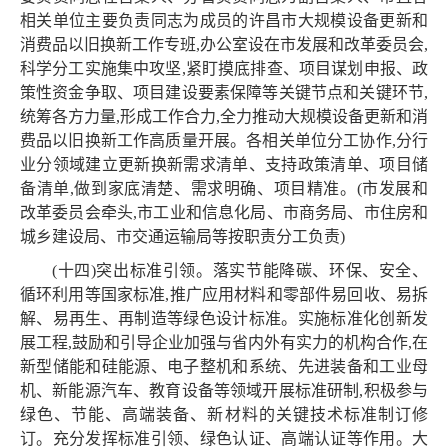
相关单位主要负责同志为成员的许昌市大规模设备更新和
消费品以旧换新工作专班,办公室设在市发展和改革委员会,
科学分工实施集中攻坚,紧盯摸底排查、项目谋划申报、政
策性资金争取、项目建设要素保障等关键节点和关键环节,
统筹各方力量,形成工作合力,全力推动大规模设备更新和消
费品以旧换新工作高质量开展。各相关单位分工协作,分行
业分领域建立更新换新需求清单、支持政策清单、项目储
备清单,做到家底清楚、需求明确、项目精准。(市发展和
改革委员会牵头,市工业和信息化局、市商务局、市住房和
城乡建设局、市交通运输局等按职责分工负责)
(十四)突出标准引领。落实节能降碳、环保、安全、
循环利用等国家标准,推广应用材料和零部件易回收、易拆
解、易再生、再制造等绿色设计标准。实施标准化创新发
展工程,鼓励和引导企业加强与省内外有实力的机构合作,在
新型储能和硅能源、电子整机和系统、先进装备和工业母
机、新能源汽车、教育设备等领域开展标准研制,积极参与
绿色、节能、高端装备、新材料的关键技术标准制订修
订。充分发挥标准引领、绿色认证、高端认证等作用。大