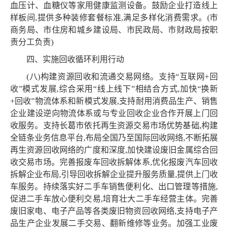
血压计、血糖仪等家用健康监测设备。鼓励企业打造线上
样板间,提供多种装修套餐标准,满足多样化消费需求。(市
商务局、市住房和城乡建设局、市民政局、市财政局按职
责分工负责)
四、实施回收循环利用行动
(八)构建资源回收和流通交易网络。支持“互联网+回
收”模式发展,综合采用“线上线下”相结合方式,加快“换新
+回收”物流体系和新模式发展,支持耐用消费品生产、销售
企业建设逆向物流体系或与专业回收企业合作开展上门回
收服务。支持长葛市依托再生资源交易市场优势基础,构建
全链条业务信息平台,布局全国乃至国际回收网络,不断拓展
再生资源回收网络的广度和深度,加快建设废旧金属综合回
收交易市场。完善报废车回收拆解体系,优化报废汽车回收
拆解企业布局,引导回收拆解企业提升服务质量,提供上门收
车服务。持续落实好二手车销售便利化、出口管理等措施,
促进二手车放心便利交易,培育壮大二手车经营主体。完善
废旧家电、电子产品等各类废旧物资回收网络,支持电子产
品生产企业发展二手交易、翻新维修等业务。加强工业废