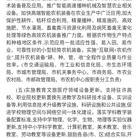
术装备普及应用。推广智能高速播种机械及智慧农业相关
设备。加快高端智能农机装备在农业生产中广泛应用,加大
保护性耕作、秸秆综合利用、精量播种、精准施药、高效
施肥、节水灌溉、畜禽粪污资源化利用及病死畜禽无害化
处理等绿色高效农机装备推广力度。根据农作物生产特点
和种植地区条件,示范应用一批适应性强、易入田、易作
业、可靠性好的小型轻简农机装备。实施“互联网+农机作
业”,提升农机装备“耕、种、管、收”全程作业质量与作业
效率。(市交通运输局、市工业和信息化局、市生态环境
局、市城市管理局、市机关事务中心、市商务局、市农业
农村局、市邮政管理局、市农机中心按职责分工负责)
(五)实施教育文旅医疗领域设备更新。支持驻许高
校、职业院校更新置换先进教学及科研技术设备、实训设
备等,利用信息技术升级教学设施、科研设施和公共设施,促
进学校物理空间与网络空间一体化建设。落实学科教学装
备配置标准,支持中学物理、化学、生物、地理等实验仪器
更新,支持中小学科学教室、计算机教室、美术教室、音乐
教室、劳动教室等设备更新,鼓励各县(市、区)结合实际,开