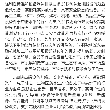
强制性标准和设备淘汰目录要求,加快淘汰超期服役的落后
低效设备、高能耗高排放设备、具有安全隐患的设备。以
再生金属、化工、煤炭、建材、机械、轻纺、食品生产等
设备处于中低水平的行业为重点,加快更新低效设备及超期
服役老旧设备。加快再生金属行业装备大型化、绿色化改
造,推动化工行业老旧装置安全改造,引导煤炭行业加快机械
化、自动化、数字化、智能化改造,支持砂石骨料、水泥、
建筑卫生陶瓷等建材行业实施减污降碳、节能降耗改造,鼓
励机械加工行业更新服役超过10年的机床,提升纺织、发制
品、包装印刷、食品等行业设备自动化水平。(市工业和信
息化局、市发展和改革委员会、市生态环境局、市市场监
督管理局、市应急管理局、市科学技术局按职责分工负责)
2.加快高端设备升级。以电力装备、新材料、新能源
汽车、电子信息、生物医药等生产设备处于中高水平的行
业为重点,鼓励企业更新一批高技术、高效率、高可靠性的
先进设备。引导电力装备行业采用新型电力系统、新能
源、综合能源、储能等领域先进设备,推动光伏行业产线设
备改造。支持超硬材料企业采用锻造型六面顶智能压机、