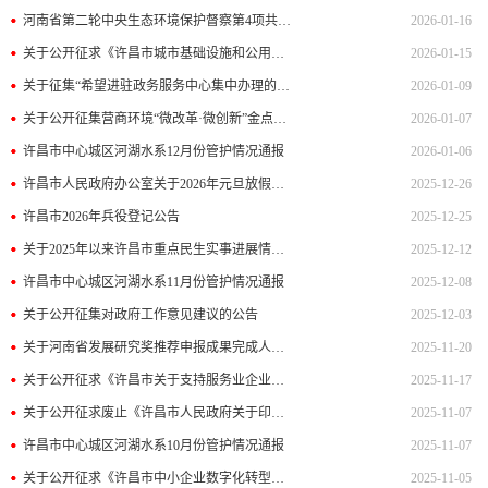
河南省第二轮中央生态环境保护督察第4项共性整改任务销号公示
2026-01-16
关于公开征求《许昌市城市基础设施和公用事业特许经营管理办法（征求意见稿）》意见的公告及反馈结果
2026-01-15
关于征集“希望进驻政务服务中心集中办理的服务事项”的公告
2026-01-09
关于公开征集营商环境“微改革·微创新”金点子的公告及反馈结果
2026-01-07
许昌市中心城区河湖水系12月份管护情况通报
2026-01-06
许昌市人民政府办公室关于2026年元旦放假安排的通知
2025-12-26
许昌市2026年兵役登记公告
2025-12-25
关于2025年以来许昌市重点民生实事进展情况的通报
2025-12-12
许昌市中心城区河湖水系11月份管护情况通报
2025-12-08
关于公开征集对政府工作意见建议的公告
2025-12-03
关于河南省发展研究奖推荐申报成果完成人考察的公示
2025-11-20
关于公开征求《许昌市关于支持服务业企业入库发展壮大的奖励办法（试行）》意见的公告
2025-11-17
关于公开征求废止《许昌市人民政府关于印发许昌市液化石油气钢瓶安全检验管理办法的通知》意见的公告
2025-11-07
许昌市中心城区河湖水系10月份管护情况通报
2025-11-07
关于公开征求《许昌市中小企业数字化转型城市试点工作方案（征求意见稿）》意见的公告
2025-11-05