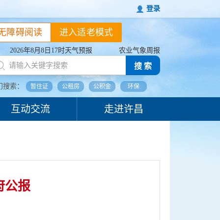
登录
无障碍阅读
进入适老模式
2026年8月8日17时天气预报
农业气象周报
搜 索
门搜索：
暂住证
公租房
公积金
环保
互动交流
走进许昌
府公报