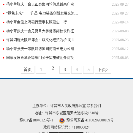
杨小菁张庆一会见正泰集团轮值总裁栾广富
2025-09-27
“绿色未来”——许昌·电力装备创新发展交流活动在郑州举行
2025-09-27
杨小菁会见上海银行董事长顾建忠一行
2025-09-14
杨小菁张庆一会见复旦大学常务副校长许征
2025-09-08
许昌闪耀大阪世博会：以文化经贸为桥 向世界递出开放合作新名片
2025-08-23
杨小菁张庆一带队拜访国网河南省电力公司
2025-08-12
国家发展改革委等部门关于实施鼓励外商投资 企业境内再投资若干措施的通知
2025-08-08
2
首页
1
3
4
5
下页>
主办单位：许昌市人民政府办公室
联系我们
地址：许昌市东城区建安大道东段1516号
豫ICP备18040123号-1
豫公网安备 41100202000109号
政府网站标识码：4110000024