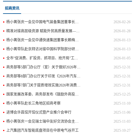
招商资讯
杨小菁张庆一会见中国电气装备集团董事长李洪凤
2026-02-26
精准对接高层级资源 赋能外贸高质量发展——市商务局赴京开展贸易促进对接活动
2026-01-28
杨小菁张庆一会见中通快递集团董事长赖梅松一行
2026-01-13
杨小菁带队赴京拜访对接中国科学院部分研究所和融通科技服务集团
2026-01-13
全市“促消费、扩投资、抓项目、抢开局”工作会议召开
2026-01-05
商务部等5部门办公厅（室）关于做好2026年家电以旧换新、数码和智能产品购新补贴工作的通知
2025-12-31
商务部等8部门办公厅关于印发《2026年汽车以旧换新补贴实施细则》的通知
2025-12-31
商务部等7部门关于提质增效实施2026年消费品以旧换新政策的通知
2025-12-31
国家发展改革委、商务部发布《鼓励外商投资产业目录（2025年版）》
2025-12-25
杨小菁率队赴长三角地区招商考察
2025-11-10
进博会许昌馆开馆仪式暨产业推介会举行
2025-11-06
杨小菁张庆一会见瑞士瑞中友好交流协会主席罗曼·威提格
2025-11-03
上汽集团汽车智能底盘项目在中原电气谷开工
2025-10-27