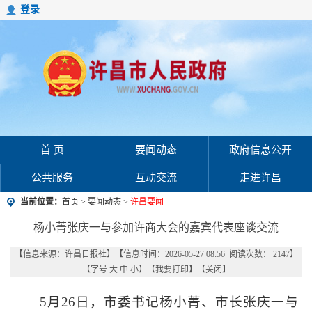
登录
首 页
要闻动态
政府信息公开
公共服务
互动交流
走进许昌
当前位置：
首页
>
要闻动态
>
许昌要闻
杨小菁张庆一与参加许商大会的嘉宾代表座谈交流
【信息来源：
许昌日报社
】
【信息时间：2026-05-27 08:56 阅读次数：
2147
】
【字号
大
中
小
】【
我要打印
】【
关闭
】
5月26日，市委书记杨小菁、市长张庆一与