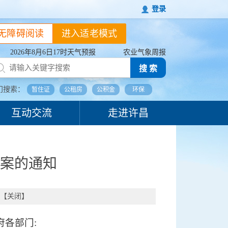
登录
无障碍阅读
进入适老模式
2026年8月6日17时天气预报
农业气象周报
搜 索
门搜索：
暂住证
公租房
公积金
环保
互动交流
走进许昌
案的通知
【
关闭
】
府各部门: