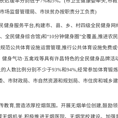
生长迟缓率分别低于7%和5%。(市卫生健康委牵头,市
市场监督管理局、市扶贫办按职责分工负责)
民健身服务平台,构建市、县、乡、村四级全民健身网络
、全民健身综合馆)和“10分钟健身圈”全覆盖,推进农
规范公共体育设施运营管理,推行公共体育设施免费或低
健身气功·五禽戏等具有许昌特色的全民健身品牌活动。到
人数比例分别不少于93%和94%,经常参加体育锻炼
革委、市财政局、市自然资源和规划局、市住房和城乡
宣传教育,营造浓厚控烟氛围。开展无烟单位创建,鼓励
成无烟机关,积极推进无烟医院、无烟学校建设。加强