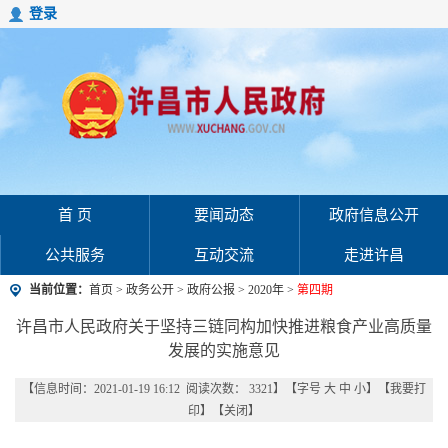
登录
首 页
要闻动态
政府信息公开
公共服务
互动交流
走进许昌
当前位置：
首页
>
政务公开
>
政府公报
>
2020年
>
第四期
许昌市人民政府关于坚持三链同构加快推进粮食产业高质量
发展的实施意见
【信息时间：2021-01-19 16:12 阅读次数：
3321
】【字号
大
中
小
】【
我要打
印
】【
关闭
】