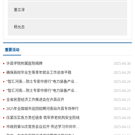
董立淳
杨允志
重要活动
许昌学院附属医院揭牌
2025-04-30
确保高校毕业生等青年就业工作总体平稳
2025-04-29
“智汇河南—院士专家中原行”电力装备产业高质量发展许昌专场活动开幕 白明星等出席
2025-04-24
“智汇河南—院士专家中原行”电力装备产业高质量发展许昌专场活动举行签约仪式 白明星等出席
2025-04-24
全省民营经济工作推进会在许昌召开
2025-04-21
2025年全国城市巡回招聘河南站许昌专场举行
2025-04-21
压紧压实各方责任链条 筑牢养老机构安全防线
2025-04-18
市政府第50次常务会议召开 传达学习中共中央政治局会议和习近平总书记重要文章精神 研究政务服务提升、农村供水“四化”、新高考改革等工作
2025-04-11