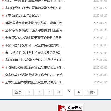
张庆一在市政府党组读书班暨理论学习中心组集体学习研讨时强调 锲而不舍落实中央八项规定精神 以作风建设新成效为高质量发展提供坚强保障
2025-04-01
市政府党组（扩大）暨第49次常务会议召开 传达学习全国两会精神 部署深入贯彻中央八项规定精神学习教育等工作
2025-03-27
全市食品安全工作会议召开
2025-03-27
首期“莲城金融大讲堂”开讲 张庆一出席并致辞 陆劲松作专题辅导
2025-03-21
全市“学标准 促提升”重大事故隐患排查整治专项行动动员部署会议召开 强化标准引领 筑牢安全防线 确保安全生产形势持续稳定向好 张庆一杨恩红出席并讲话
2025-03-20
全市打造诚信优质消费环境工作推进会召开
2025-03-12
市第八届人民政府第三次全体会议暨廉政工作会议召开 锚定目标 务实重干 奋勇争先 在推动实现“两融五城四跃升”中作出更大贡献
2025-03-08
市“巾帼护航”就业创业指导进校园活动启动
2025-03-05
市政府第四十八次常务会议召开 传达学习习近平总书记重要讲话精神 研究经济运行、项目建设、“三农”和招商引资等工作
2025-03-04
全省新服务新供给品牌企业发布展示活动在我市举行 吴孔军出席并讲话 张庆一万战伟致辞
2025-03-03
全市统战工作暨民族宗教工作会议召开 汤超等出席
2025-03-03
全市安全生产电视电话会议暨市安防委、消安委全体（扩大）会议召开 从严从细从实抓好安全生产工作 全力维护人民群众生命财产安全
2025-02-27
5
首页
1
2
3
4
6
下页>