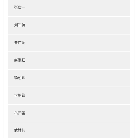
张庆一
刘军伟
曹广阔
赵淑红
杨朝晖
李朝锋
岳邦奎
武胜伟