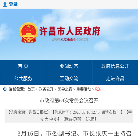
登录
首 页
要闻动态
政府信息公开
公共服务
互动交流
走进许昌
当前位置：
首页
>
政务公开
>
领导之窗
>
重要活动
>
张庆一
市政府第69次常务会议召开
【信息来源：
许昌日报社
】
【信息时间：2026-03-16 12:45 阅读次数：
】【字
号
大
中
小
】【
我要打印
】【
关闭
】
3月16日，市委副书记、市长张庆一主持召