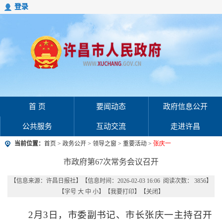
登录
首 页
要闻动态
政府信息公开
公共服务
互动交流
走进许昌
当前位置：
首页
>
政务公开
>
领导之窗
>
重要活动
>
张庆一
市政府第67次常务会议召开
【信息来源：
许昌日报社
】
【信息时间：2026-02-03 16:06 阅读次数：
3856
】
【字号
大
中
小
】【
我要打印
】【
关闭
】
2月3日，市委副书记、市长张庆一主持召开