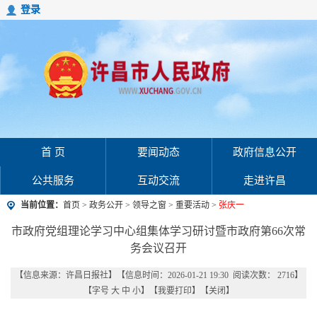
登录
首 页
要闻动态
政府信息公开
公共服务
互动交流
走进许昌
当前位置：
首页
>
政务公开
>
领导之窗
>
重要活动
>
张庆一
市政府党组理论学习中心组集体学习研讨暨市政府第66次常
务会议召开
【信息来源：
许昌日报社
】
【信息时间：2026-01-21 19:30 阅读次数：
2716
】
【字号
大
中
小
】【
我要打印
】【
关闭
】