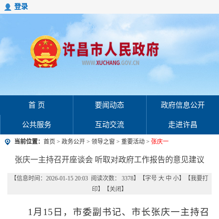
登录
首 页
要闻动态
政府信息公开
公共服务
互动交流
走进许昌
当前位置：
首页
>
政务公开
>
领导之窗
>
重要活动
>
张庆一
张庆一主持召开座谈会 听取对政府工作报告的意见建议
【信息时间：2026-01-15 20:03 阅读次数：
3378
】【字号
大
中
小
】【
我要打
印
】【
关闭
】
1月15日，市委副书记、市长张庆一主持召