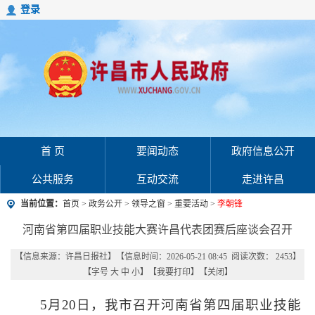
登录
首 页
要闻动态
政府信息公开
公共服务
互动交流
走进许昌
当前位置：
首页
>
政务公开
>
领导之窗
>
重要活动
>
李朝锋
河南省第四届职业技能大赛许昌代表团赛后座谈会召开
【信息来源：
许昌日报社
】
【信息时间：2026-05-21 08:45 阅读次数：
2453
】
【字号
大
中
小
】【
我要打印
】【
关闭
】
5月20日，我市召开河南省第四届职业技能