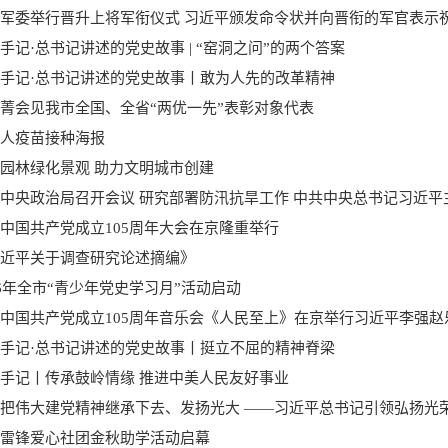
军委举行晋升上将军衔仪式 习近平颁发命令状并向晋衔的军官表示
手记·总书记讲述的党史故事 | “窑洞之问”的两个答案
手记·总书记讲述的党史故事丨敢为人先的改革精神
菁会见我市全国、全省“两优一先”表彰对象代表
人疫苗接种海报
园林绿化景观 助力文明城市创建
中央政治局召开会议 研究部署防汛抗旱工作 中共中央总书记习近平
中国共产党成立105周年大会在京隆重举行
近平关于调查研究论述摘编》
26年全市“青少年党史学习月”活动启动
手记·总书记讲述的党史故事丨挺立不屈的精神脊梁
手记丨传承鼓岭情缘 推进中美人民友好事业
雷锋爱心社团金秋助学活动启幕