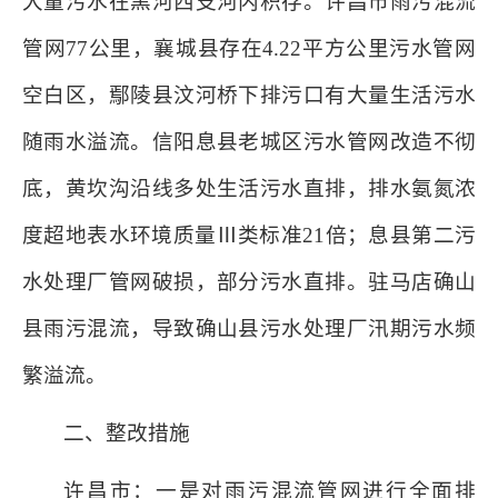
大量污水在黑河西支河内积存。许昌市雨污混流
管网77公里，襄城县存在4.22平方公里污水管网
空白区，鄢陵县汶河桥下排污口有大量生活污水
随雨水溢流。信阳息县老城区污水管网改造不彻
底，黄坎沟沿线多处生活污水直排，排水氨氮浓
度超地表水环境质量Ⅲ类标准21倍；息县第二污
水处理厂管网破损，部分污水直排。驻马店确山
县雨污混流，导致确山县污水处理厂汛期污水频
繁溢流。
二、整改措施
许昌市：一是对雨污混流管网进行全面排