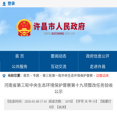
登录
首 页
要闻动态
政府信息公开
公共服务
互动交流
走进许昌
当前位置：
首页
>
专题
>
第三轮第一批中央生态环境保护督察
>
边督边改
河南省第三轮中央生态环境保护督察第十九项整改任务验收
公示
【信息时间：2026-01-08 17:41 阅读次数：
3478
】【字号
大
中
小
】【
我要打
印
】【
关闭
】