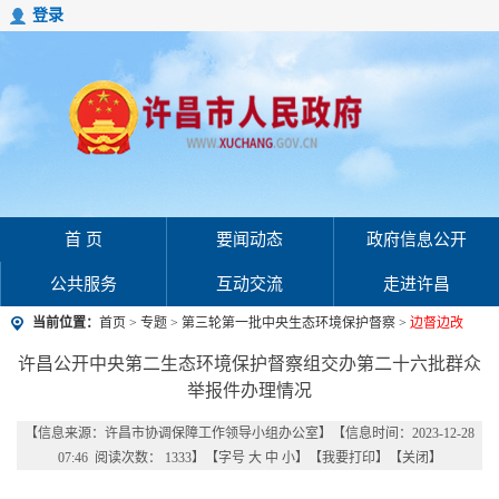
登录
首 页
要闻动态
政府信息公开
公共服务
互动交流
走进许昌
当前位置：
首页
>
专题
>
第三轮第一批中央生态环境保护督察
>
边督边改
许昌公开中央第二生态环境保护督察组交办第二十六批群众
举报件办理情况
【信息来源：
许昌市协调保障工作领导小组办公室
】
【信息时间：2023-12-28
07:46 阅读次数：
1333
】【字号
大
中
小
】【
我要打印
】【
关闭
】