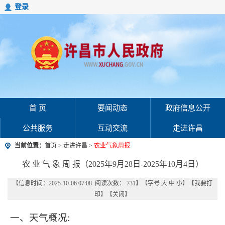
登录
首 页
要闻动态
政府信息公开
公共服务
互动交流
走进许昌
当前位置：
首页
>
走进许昌
>
农业气象周报
农 业 气 象 周 报（2025年9月28日-2025年10月4日）
【信息时间：2025-10-06 07:08 阅读次数：
731
】【字号
大
中
小
】【
我要打
印
】【
关闭
】
一、天气概况: