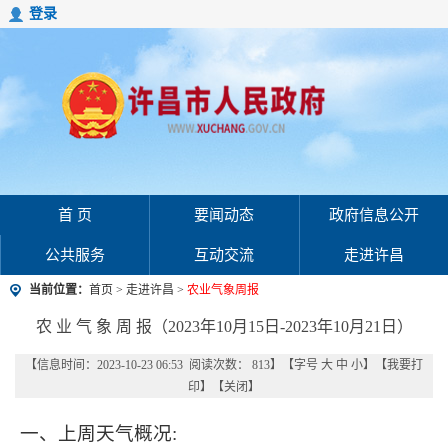
登录
首 页
要闻动态
政府信息公开
公共服务
互动交流
走进许昌
当前位置：
首页
>
走进许昌
>
农业气象周报
农 业 气 象 周 报（2023年10月15日-2023年10月21日）
【信息时间：2023-10-23 06:53 阅读次数：
813
】【字号
大
中
小
】【
我要打
印
】【
关闭
】
一、上周天气概况: