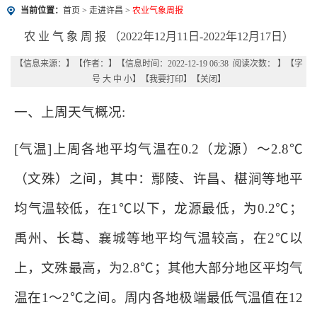
当前位置：
首页
>
走进许昌
>
农业气象周报
农 业 气 象 周 报 （2022年12月11日-2022年12月17日）
【信息来源：
】
【作者：
】
【信息时间：2022-12-19 06:38 阅读次数：
】【字
号
大
中
小
】【
我要打印
】【
关闭
】
一、上周天气概况:
[气温]上周各地平均气温在0.2（龙源）～2.8℃
（文殊）之间，其中：鄢陵、许昌、椹涧等地平
均气温较低，在1℃以下，龙源最低，为0.2℃；
禹州、长葛、襄城等地平均气温较高，在2℃以
上，文殊最高，为2.8℃；其他大部分地区平均气
温在1～2℃之间。周内各地极端最低气温值在12