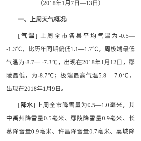
（
2018
年
1
月
7
日—
13
日）
一、上周天气概况
:
[
气温
]
上周
全市各县平均气温为
-0.5
—
-1.3
℃，比历年同期偏低
1.1
—
1.7
℃，周极端最低
气温为
-8.7
—
-7.3
℃，出现在
2018
年
1
月
12
日，鄢
陵最低，为
-8.7
℃；极端最高气温
5.8
—
7.0
℃，
出现在
2018
年
1
月
9
日。
[
降水
]
上周全市降雪量为
0.5
—
1.0
毫米，其
中禹州降雪量
0.5
毫米、鄢陵降雪量
0.9
毫米、长
葛降雪量
0.9
毫米、许昌降雪量
0.7
毫米、襄城降