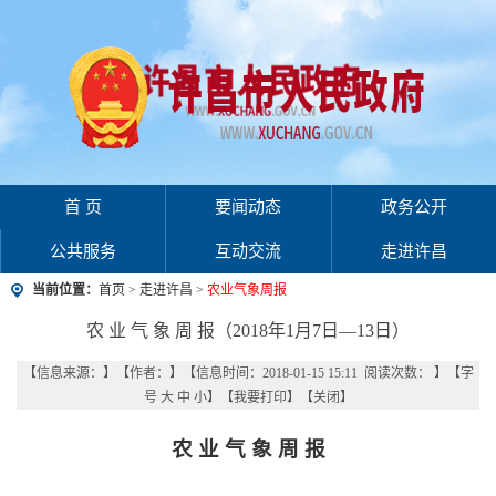
首 页
要闻动态
政务公开
公共服务
互动交流
走进许昌
当前位置：
首页
>
走进许昌
>
农业气象周报
农 业 气 象 周 报（2018年1月7日—13日）
【信息来源：
】
【作者：
】
【信息时间：2018-01-15 15:11 阅读次数：
】【字
号
大
中
小
】【
我要打印
】【
关闭
】
农 业 气 象 周 报