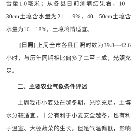
雪量
1.0
毫米；从各县日前测墒结果看，
10
—
30cm
土壤含水量为
21
—
19%
，
40
—
50cm
土壤含
水量为
16
—
18%
，土壤墒情适宜。
[
日照
]
上周
全市各县日照时数为
39.8
—
42.6
小时，与历年同期相比偏多了二至三成，光照充
足。
二、主要农业气象条件评述
上周我市小麦处在越冬期，光照充足，土壤
水分较适宜，十分有利于小麦安全越冬，也有利
于温室、大棚蔬菜的生长。但是气温偏低，影响