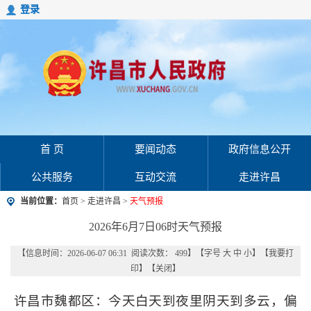
登录
首 页
要闻动态
政府信息公开
公共服务
互动交流
走进许昌
当前位置：
首页
>
走进许昌
>
天气预报
2026年6月7日06时天气预报
【信息时间：2026-06-07 06:31 阅读次数：
499
】【字号
大
中
小
】【
我要打
印
】【
关闭
】
许昌市魏都区：今天白天到夜里阴天到多云，偏