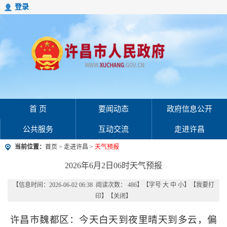
登录
首 页
要闻动态
政府信息公开
公共服务
互动交流
走进许昌
当前位置：
首页
>
走进许昌
>
天气预报
2026年6月2日06时天气预报
【信息时间：2026-06-02 06:38 阅读次数：
486
】【字号
大
中
小
】【
我要打
印
】【
关闭
】
许昌市魏都区：今天白天到夜里晴天到多云，偏