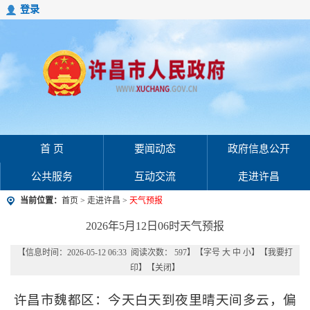
登录
首 页
要闻动态
政府信息公开
公共服务
互动交流
走进许昌
当前位置：
首页
>
走进许昌
>
天气预报
2026年5月12日06时天气预报
【信息时间：2026-05-12 06:33 阅读次数：
597
】【字号
大
中
小
】【
我要打
印
】【
关闭
】
许昌市魏都区：今天白天到夜里晴天间多云，偏