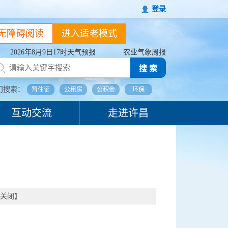
登录
无障碍阅读
进入适老模式
2026年8月9日17时天气预报
农业气象周报
搜 索
门搜索：
暂住证
公租房
公积金
环保
互动交流
走进许昌
关闭
】
。