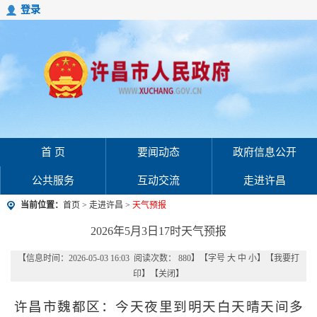
登录
首 页
要闻动态
政府信息公开
公共服务
互动交流
走进许昌
当前位置：
首页
>
走进许昌
>
天气预报
2026年5月3日17时天气预报
【信息时间：2026-05-03 16:03 阅读次数：
880
】【字号
大
中
小
】【
我要打
印
】【
关闭
】
许昌市魏都区：今天夜里到明天白天晴天间多