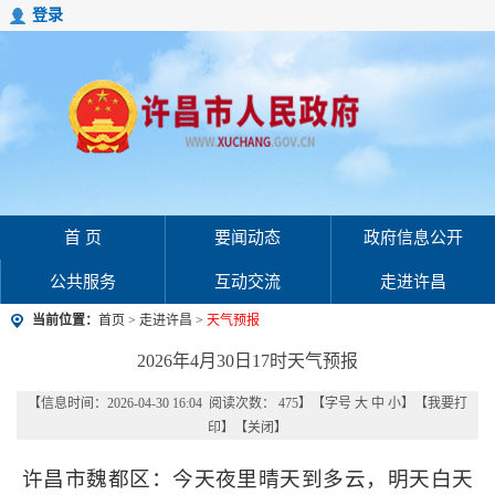
登录
首 页
要闻动态
政府信息公开
公共服务
互动交流
走进许昌
当前位置：
首页
>
走进许昌
>
天气预报
2026年4月30日17时天气预报
【信息时间：2026-04-30 16:04 阅读次数：
475
】【字号
大
中
小
】【
我要打
印
】【
关闭
】
许昌市魏都区：今天夜里晴天到多云，明天白天