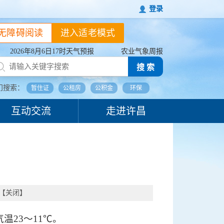
登录
无障碍阅读
进入适老模式
2026年8月6日17时天气预报
农业气象周报
搜 索
门搜索：
暂住证
公租房
公积金
环保
互动交流
走进许昌
【
关闭
】
23～11℃。