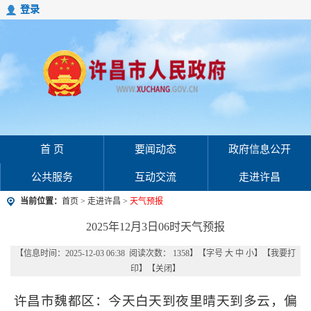
登录
首 页
要闻动态
政府信息公开
公共服务
互动交流
走进许昌
当前位置：
首页
>
走进许昌
>
天气预报
2025年12月3日06时天气预报
【信息时间：2025-12-03 06:38 阅读次数：
1358
】【字号
大
中
小
】【
我要打
印
】【
关闭
】
许昌市魏都区：今天白天到夜里晴天到多云，偏