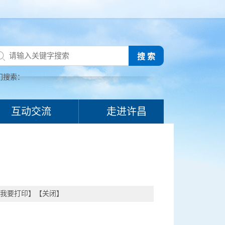
搜 索
门搜索：
互动交流
走进许昌
我要打印
】【
关闭
】