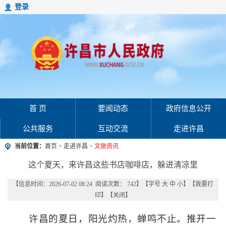
登录
首 页
要闻动态
政府信息公开
公共服务
互动交流
走进许昌
当前位置：
首页
>
走进许昌
>
文旅资讯
这个夏天，来许昌这些书店咖啡店，躲进清凉里
【信息时间：2026-07-02 08:24 阅读次数：
742
】【字号
大
中
小
】【
我要打
印
】【
关闭
】
许昌的夏日，阳光灼热，蝉鸣不止。推开一