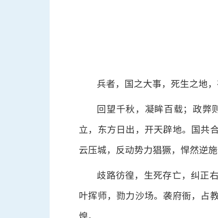
兵者，国之大事，死生之地，
回望千秋，凝眸百载；政弊
立，东方日出，开天辟地。国共
云压城，反动势力猖獗，悍然逆施
歧路彷徨，生死存亡，纠正
叶挥师，勠力沙场。袭府衙，占
煌。