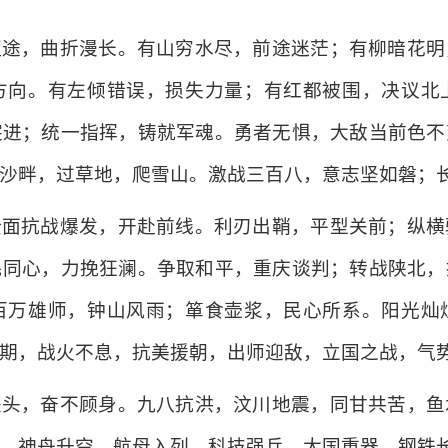
征途，曲折漫长。有山穷水尽，前途迷茫；有柳暗花明
方向。有左倾错误，损失力量；有红都被围，决议北
突进；统一指挥，铸就军魂。勇者无惧，大敌当前色不
沙畔，过草地，爬雪山。激战三百八，意志坚如磐；
全面抗战爆发，开赴前线。利刃出鞘，平型关前；纵横
民同心，力挽狂澜。争取和平，重庆谈判；转战陕北，
百万雄师，钟山风雨；箪食壶浆，民心所系。阳光灿
期，战火不息，抗美援朝，出师迎敌，立国之战，气
关头，奋不顾身。九八抗洪，汶川地震，同甘共苦，鱼
，神舟升空，航母入列，科技强兵，大国重器，钢铁