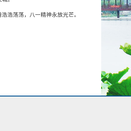
腾浩浩荡荡，八一精神永放光芒。