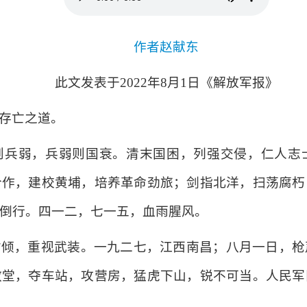
作者赵献东
此文发表于2022年8月1日《解放军报》
存亡之道。
则兵弱，兵弱则国衰。清末国困，列强交侵，仁人志
合作，建校黄埔，培养革命劲旅；剑指北洋，扫荡腐朽
倒行。四一二，七一五，血雨腥风。
右倾，重视武装。一九二七，江西南昌；八月一日，枪
教堂，夺车站，攻营房，猛虎下山，锐不可当。人民军