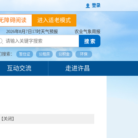
登录
无障碍阅读
进入适老模式
2026年8月7日17时天气预报
农业气象周报
搜 索
门搜索：
暂住证
公租房
公积金
环保
互动交流
走进许昌
【
关闭
】