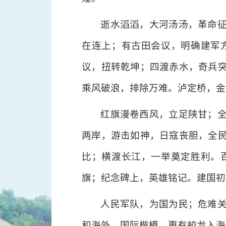
逝水滔滔，大河汤汤，革命
在连上；有古田会议，明确建军
议，扭转乾坤；四渡赤水，奇兵
乘风破浪，排除万难。泸定桥，金
红旗漫卷西风，立足陕甘；
两岸，游击如神，日寇丧胆，全
比；横渡长江，一举奠定胜利。
旗；纪念碑上，英雄铭记。建国初
人民军队，为国为民；危难
和海外，国际楷模。更有蛟龙入海