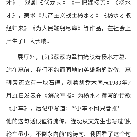
才》，戏剧《伏龙岗》《一把嫁接刀》《杨水
才》，美术《共产主义战士杨水才》《杨水才取
经归来》《为人民鞠躬尽瘁》等作品，在社会上
产生了巨大影响。
展厅外，郁郁葱葱的翠柏掩映着杨水才墓。
站在墓前，我们不约而同地向英雄鞠躬致敬。墓
碑旁还立有一块石碑，刻着胡乔木同志1983年7
月21日发表在《解放军报》为杨水才撰写的诗歌
《小车》，后记中写道：“‘小车不倒只管推’……
他的这句话很值得流传，连沈从文先生也写过‘独
轮车虽小，不倒永向前’的诗句。我因看了这个句