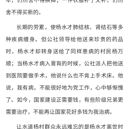
年，仍然舍不得换掉；一件衣服补了又补，仍然
舍不得买新的。
长期的劳累，使杨水才肺结核、肾结石等多
种疾病缠身。但公社领导给他送来珍贵的药品
时，杨水才却转身送给了同样患病的村民杨万
顺；当杨水才病入膏肓的时候，公社派人把他送
到医院要做手术，他说什么也不肯上手术床。他
说，我有病，不能很好地为党工作，心中够惭愧
了。如今，国家建设正需要钱，有些阶级兄弟更
需要治疗，不能再让国家花好多钱为我治病。
让水道杨村群众永远难忘的是杨水才离世时