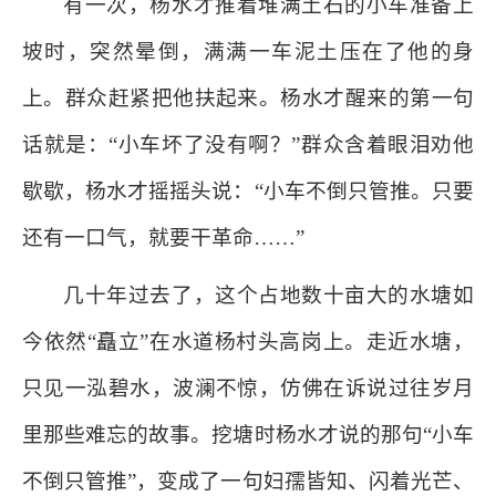
有一次，杨水才推着堆满土石的小车准备上
坡时，突然晕倒，满满一车泥土压在了他的身
上。群众赶紧把他扶起来。杨水才醒来的第一句
话就是：“小车坏了没有啊？”群众含着眼泪劝他
歇歇，杨水才摇摇头说：“小车不倒只管推。只要
还有一口气，就要干革命……”
几十年过去了，这个占地数十亩大的水塘如
今依然“矗立”在水道杨村头高岗上。走近水塘，
只见一泓碧水，波澜不惊，仿佛在诉说过往岁月
里那些难忘的故事。挖塘时杨水才说的那句“小车
不倒只管推”，变成了一句妇孺皆知、闪着光芒、