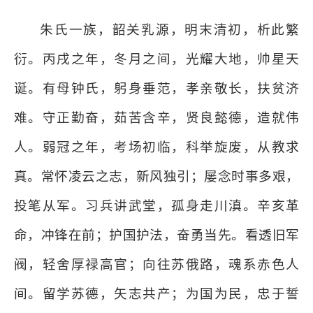
朱氏一族，韶关乳源，明末清初，析此繁
衍。丙戌之年，冬月之间，光耀大地，帅星天
诞。有母钟氏，躬身垂范，孝亲敬长，扶贫济
难。守正勤奋，茹苦含辛，贤良懿德，造就伟
人。弱冠之年，考场初临，科举旋废，从教求
真。常怀凌云之志，新风独引；屡念时事多艰，
投笔从军。习兵讲武堂，孤身走川滇。辛亥革
命，冲锋在前；护国护法，奋勇当先。看透旧军
阀，轻舍厚禄高官；向往苏俄路，魂系赤色人
间。留学苏德，矢志共产；为国为民，忠于誓