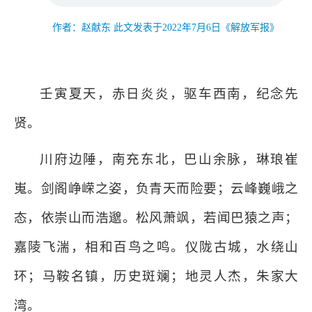
作者：赵献东 此文发表于2022年7月6日《解放军报》
壬寅夏天，赤日炎炎，驱车西南，纪念先
贤。
川府边陲，南充东北，巴山余脉，琳琅崔
嵬。剑阁峥嵘之姿，负青天而险要；云峰巍峨之
态，依崇山而浩邈。松风萧飒，若闻巴猿之声；
嘉陵飞湍，相和百鸟之鸣。仪陇古城，水绕山
环；马鞍名镇，历史斑斓；地灵人杰，朱家大
湾。