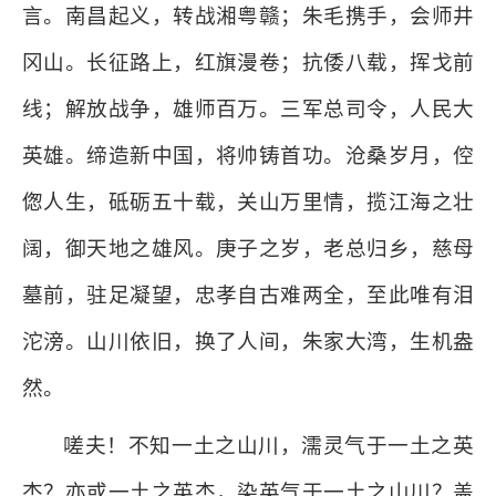
言。南昌起义，转战湘粤赣；朱毛携手，会师井
冈山。长征路上，红旗漫卷；抗倭八载，挥戈前
线；解放战争，雄师百万。三军总司令，人民大
英雄。缔造新中国，将帅铸首功。沧桑岁月，倥
偬人生，砥砺五十载，关山万里情，揽江海之壮
阔，御天地之雄风。庚子之岁，老总归乡，慈母
墓前，驻足凝望，忠孝自古难两全，至此唯有泪
沱滂。山川依旧，换了人间，朱家大湾，生机盎
然。
嗟夫！不知一土之山川，濡灵气于一土之英
杰？亦或一土之英杰，染英气于一土之山川？盖