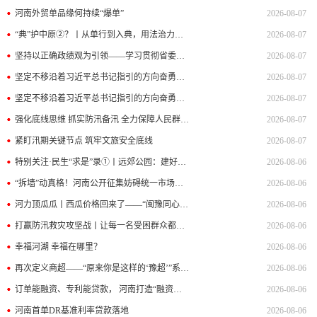
河南外贸单品缘何持续“爆单”
2026-08-07
“典”护中原②？丨从单行到入典，用法治力量守护蓝天白云
2026-08-07
坚持以正确政绩观为引领——学习贯彻省委十一届十一次全会精神之三
2026-08-07
坚定不移沿着习近平总书记指引的方向奋勇前进丨一场供应链的胜利——“原来你是这样的‘豫超’”系列观察之二
2026-08-07
坚定不移沿着习近平总书记指引的方向奋勇前进·两高四着力在一线丨无人机有了“空中加油站”
2026-08-07
强化底线思维 抓实防汛备汛 全力保障人民群众生命财产安全
2026-08-07
紧盯汛期关键节点 筑牢文旅安全底线
2026-08-07
特别关注·民生“求是”录①丨远郊公园：建好后如何管好？
2026-08-06
“拆墙”动真格！河南公开征集妨碍统一市场和公平竞争卡点堵点线索
2026-08-06
河力顶瓜瓜丨西瓜价格回来了——“闽豫同心顶瓜瓜”系列报道之一
2026-08-06
打赢防汛救灾攻坚战丨让每一名受困群众都安全转移
2026-08-06
幸福河湖 幸福在哪里？
2026-08-06
再次定义商超——“原来你是这样的‘豫超’”系列观察之一
2026-08-06
订单能融资、专利能贷款， 河南打造“融资通道”新格局
2026-08-06
河南首单DR基准利率贷款落地
2026-08-06