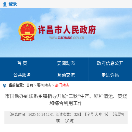
登录
首 页
要闻动态
政府信息公开
公共服务
互动交流
走进许昌
当前位置：
首页
>
要闻动态
>
部门动态
市国动办到联系乡镇指导开展“三秋”生产、秸秆清运、焚烧
和综合利用工作
【信息时间：2025-10-24 12:01 阅读次数：
328
】【字号
大
中
小
】【
我要打
印
】【
关闭
】