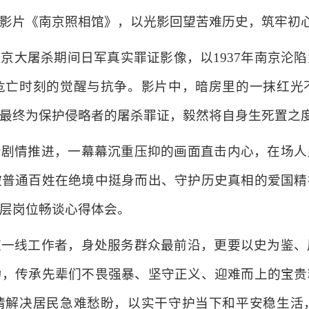
影片《南京照相馆》，以光影回望苦难历史，筑牢初
京大屠杀期间日军真实罪证影像，以1937年南京沦
危亡时刻的觉醒与抗争。影片中，暗房里的一抹红光
最终为保护侵略者的屠杀罪证，毅然将自身生死置之
着剧情推进，一幕幕沉重压抑的画面直击内心，在场人
被普通百姓在绝境中挺身而出、守护历史真相的爱国精
层岗位畅谈心得体会。
道一线工作者，身处服务群众最前沿，更要以史为鉴、
力，传承先辈们不畏强暴、坚守正义、迎难而上的宝贵
情解决居民急难愁盼，以实干守护当下和平安稳生活