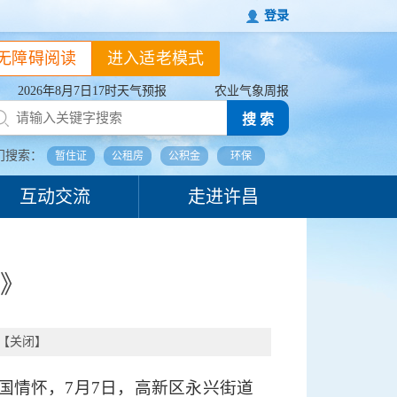
登录
无障碍阅读
进入适老模式
2026年8月7日17时天气预报
农业气象周报
搜 索
门搜索：
暂住证
公租房
公积金
环保
互动交流
走进许昌
》
【
关闭
】
国情怀，7月7日，高新区永兴街道