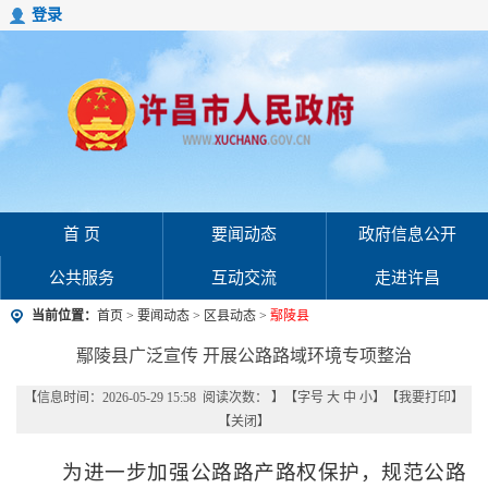
登录
首 页
要闻动态
政府信息公开
公共服务
互动交流
走进许昌
当前位置：
首页
>
要闻动态
>
区县动态
>
鄢陵县
鄢陵县广泛宣传 开展公路路域环境专项整治
【信息时间：2026-05-29 15:58 阅读次数：
】【字号
大
中
小
】【
我要打印
】
【
关闭
】
为进一步加强公路路产路权保护，规范公路