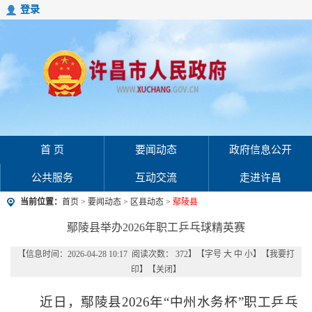
登录
首 页
要闻动态
政府信息公开
公共服务
互动交流
走进许昌
当前位置：
首页
>
要闻动态
>
区县动态
>
鄢陵县
鄢陵县举办2026年职工乒乓球精英赛
【信息时间：2026-04-28 10:17 阅读次数：
372
】【字号
大
中
小
】【
我要打
印
】【
关闭
】
近日，鄢陵县2026年“中州水务杯”职工乒乓