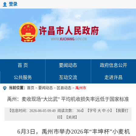
登录
首 页
要闻动态
政府信息公开
公共服务
互动交流
走进许昌
当前位置：
首页
>
要闻动态
>
区县动态
>
禹州市
禹州：麦收现场“大比武” 平均机收损失率远低于国家标准
【信息时间：2026-06-05 09:49 阅读次数：
364
】【字号
大
中
小
】【
我要打
印
】【
关闭
】
6月3日，禹州市举办2026年“丰坤杯”小麦机