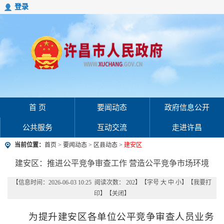
登录
首 页
要闻动态
政府信息公开
公共服务
互动交流
走进许昌
当前位置：
首页
>
要闻动态
>
区县动态
>
建安区
建安区：推进公平竞争审查工作 营造公平竞争市场环境
【信息时间：2026-06-03 10:25 阅读次数：
202
】【字号
大
中
小
】【
我要打
印
】【
关闭
】
为提升建安区各单位公平竞争审查人员业务