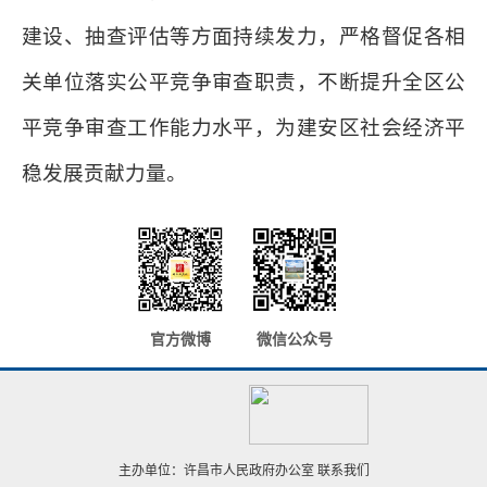
建设、抽查评估等方面持续发力，严格督促各相
关单位落实公平竞争审查职责，不断提升全区公
平竞争审查工作能力水平，为建安区社会经济平
稳发展贡献力量。
官方微博
微信公众号
主办单位：许昌市人民政府办公室
联系我们