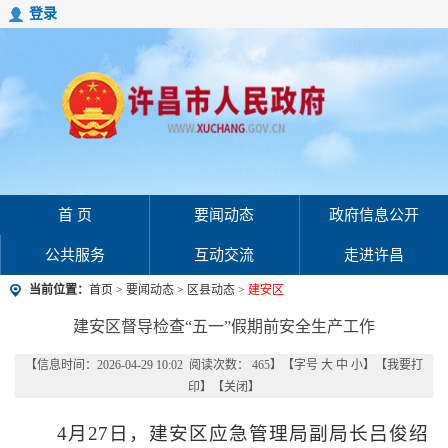
登录
首 页
要闻动态
政府信息公开
公共服务
互动交流
走进许昌
当前位置：
首页
>
要闻动态
>
区县动态
>
建安区
建安区督导检查“五一”假期前安全生产工作
【信息时间：2026-04-29 10:02 阅读次数：
465
】【字号
大
中
小
】【
我要打
印
】【
关闭
】
4月27日，建安区应急管理局副局长吕俊绍