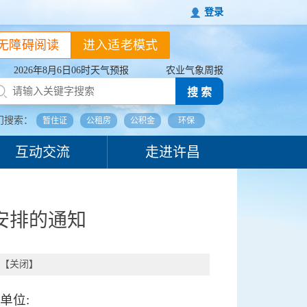
登录
无障碍阅读
进入适老模式
2026年8月6日06时天气预报
农业气象周报
搜 索
门搜索：
暂住证
公租房
公积金
环保
互动交流
走进许昌
安排的通知
【
关闭
】
单位: