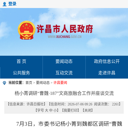
登录
首 页
要闻动态
政府信息公开
公共服务
互动交流
走进许昌
当前位置：
首页
>
要闻动态
>
许昌要闻
杨小菁调研“曹魏·187”文商旅融合工作并座谈交流
【信息来源：
许昌日报社
】
【信息时间：2026-07-06 09:26 阅读次数：
2261
】
【字号
大
中
小
】【
我要打印
】【
关闭
】
7月3日，市委书记杨小菁到魏都区调研“曹魏