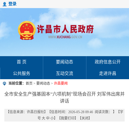
登录
首 页
要闻动态
政府信息公开
公共服务
互动交流
走进许昌
当前位置：
首页
>
要闻动态
>
许昌要闻
全市安全生产强基固本“六项机制”现场会召开 刘军伟出席并
讲话
【信息来源：
许昌日报社
】
【信息时间：2026-05-28 09:46 阅读次数：
】【字
号
大
中
小
】【
我要打印
】【
关闭
】