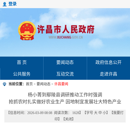
登录
首 页
要闻动态
政府信息公开
公共服务
互动交流
走进许昌
当前位置：
首页
>
要闻动态
>
许昌要闻
杨小菁到鄢陵县调研推动工作时强调
抢抓农时扎实做好农业生产 因地制宜发展壮大特色产业
【信息时间：2026-03-09 08:08 阅读次数：
1628
】【字号
大
中
小
】【
我要打
印
】【
关闭
】