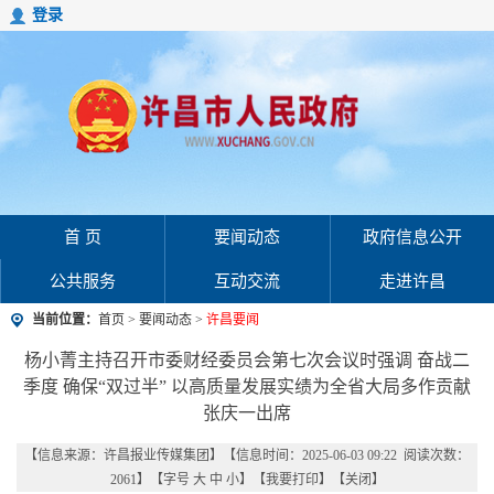
登录
首 页
要闻动态
政府信息公开
公共服务
互动交流
走进许昌
当前位置：
首页
>
要闻动态
>
许昌要闻
杨小菁主持召开市委财经委员会第七次会议时强调 奋战二
季度 确保“双过半” 以高质量发展实绩为全省大局多作贡献
张庆一出席
【信息来源：
许昌报业传媒集团
】
【信息时间：2025-06-03 09:22 阅读次数：
2061
】【字号
大
中
小
】【
我要打印
】【
关闭
】