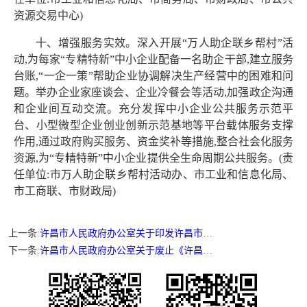
资源交易中心)
十、增强服务实效。深入开展“万人助企联乡帮村”活
动,为每家“专精特新”中小企业配备一名助企干部,建立服务
台账,“一企一策”帮助企业协调解决生产经营中的困难和问
题。举办企业家座谈会、企业冷餐会等活动,加强政企沟通
和企业间互动交流。充分发挥中小企业公共服务示范平
台、小型微型企业创业创新示范基地等平台载体服务支撑
作用,通过政府购买服务、资金奖补等措施,整合社会化服务
资源,为“专精特新”中小企业提供全生命周期公共服务。(责
任单位:市万人助企联乡帮村活动办、市工业和信息化局、
市工商联、市财政局)
上一条:
许昌市人民政府办公室关于印发许昌市跨境电商零售进口试点工作方案的通知
下一条:
许昌市人民政府办公室关于废止《许昌市县乡计划生育技术服务机构管理办法》(2005年政府令第8号)和《许昌市城市区(城镇)人口和计划生育管理若干规定》(2005年政府令第10号)的通知