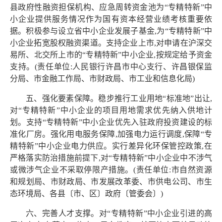
县政府性融资担保机构、应急周转资金池为“专精特新”中
小企业提供服务情况作为国有资本经营业绩考核重要依
据。积极参与设立省中小企业发展子基金,为“专精特新”中
小企业拓宽股权融资渠道。支持企业上市,对申请在沪深交
易所、北交所上市的“专精特新”中小企业,按规定给予资金
支持。(责任单位:人民银行许昌市中心支行、许昌银保监
分局、市金融工作局、市财政局、市工业和信息化局)
五、强化要素保障。稳步推行工业用地“标准地”出让,
对“专精特新”中小企业的项目用地需求优先纳入供地计
划。支持“专精特新”中小企业优先入驻政府投资建设的标
准化厂房。强化用电服务保障,加强电力运行调度,保障“专
精特新”中小企业电力供应。实行差异化环保管控政策,在
严格落实防治措施前提下,对“专精特新”中小企业中不涉气
或微涉气企业不采取停限产措施。(责任单位:市自然资源
和规划局、市财政局、市发展改革委、市供电公司、市生
态环境局、各县〔市、区〕政府〔管委会〕)
六、完善人才支撑。对“专精特新”中小企业引进的高