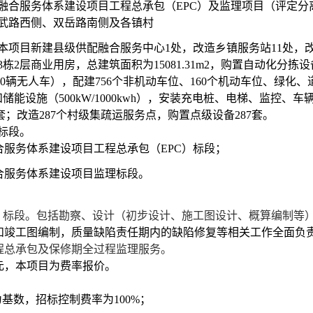
融合服务体系建设项目工程总承包（
EPC）及监理项目（评定分
武路西侧、双岳路南侧及各镇村
本项目新建县级供配融合服务中心
1处，改造乡镇服务站11处，
建3栋2层商业用房，总建筑面积为15081.31m2，购置自动化分
10辆无人车），配建756个非机动车位、160个机动车位、绿化
和储能设施（500kW/1000kwh），安装充电桩、电梯、监控、
；改造287个村级集疏运服务点，购置点级设备287套。
标段。
合服务体系建设项目工程总承包（
EPC）标段
；
合服务体系建设项目监理标段
。
）标段。包括
勘察、
设计（初步设计、施工图设计、概算编制
等
和竣工图编制，质量
缺陷责任期内的缺陷修复
等相关工作全面负
程总承包及保修期全过程监理服务。
元，
本
项目为
费率报价。
为基数，招标控制费率为100%；