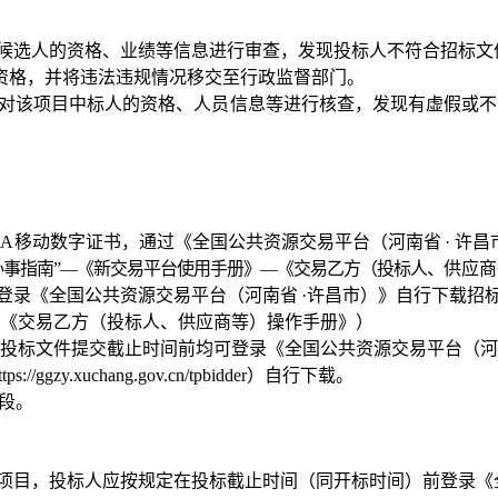
标候选人的资格、业绩等信息进行审查，发现
投标人不符合招标文
资格，并将违法违规情况移交至行政监督部门。
权对该项目中标人的资格、人员信息等进
行核查，
发现有虚假或不
。
CA
移动数字证书，通过《全国公共资源交易
平台（河南省
· 许
办事指南
”—《新交易平台使用手册》—《交易乙方（投标人、
供应商
间前登录《全国公共资源交易平台（河南省
·许昌市）》自行下载招
《交易乙方（投标人、供应商等）操作手册
》）
人于投标文件提交截止时间前均可登录《
全国公
共资源交易平台（河
ttps://ggzy.xuchang.gov.cn/tp
bidder
）
自行下载。
标段。
易项目，投标人应按规定在投标截止时间（同
开标时间）前登录《