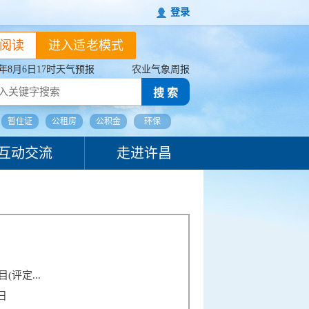
登录
阅读
进入适老模式
26年8月6日17时天气预报
农业气象周报
搜 索
暂住证
公租房
公积金
环保
互动交流
走进许昌
评定...
3日