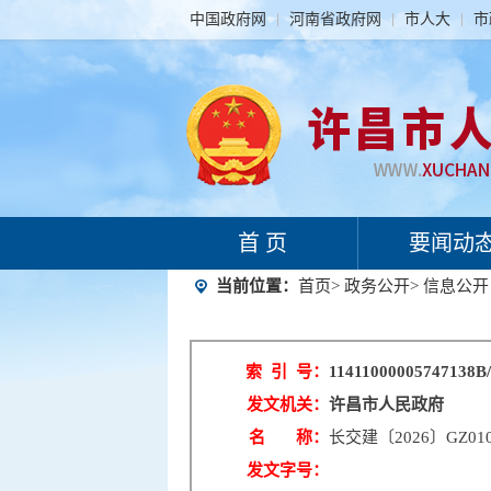
中国政府网
河南省政府网
市人大
市
首 页
要闻动
当前位置：
首页
>
政务公开
>
信息公开
索 引 号：
11411000005747138B/
发文机关：
许昌市人民政府
名 称：
长交建〔2026〕GZ
发文字号：