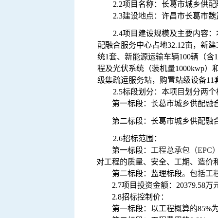
2.2
项目名称：
长葛市城乡供配
2.3
建设地点：
许昌市长葛市魏
2.4
项目建设规模及主要内容：
配融合服务中心占地32.12亩，新
统1套、新能源运输车辆100辆（含
程及光伏系统（装机量1000kwp）
级集疏运服务站，购置站级设备11套
2.5
标段划分：本项目划分两个
第一标段
：
长葛市城乡供配融
第二标段：
长葛市城乡供配融
2.6
招标范围：
第一标段：
工程总承包（
EPC
对工程的质量、安全、工期、造价
第二标段：监理标段
。包括工
2.7项目投资金额：
20379.58
万
2.8招标控制价：
第一标段：以工程概算的
85%