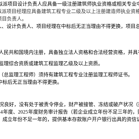
拟派项目设计负责人应具备一级
注册建筑师执
业资格或相关专业
拟派项目经理应具备建筑工程
专业
二级及以上
注册
建造师执业资
项目负责人。
人、设计负责人、项目经理
在中标后无正当
理由不得更换，项目
中华人民共和国境内注册，具备独立法人
资格和
合法经营资格，并具
监理综合资质或建筑工程监理乙级及以上资质。
负责人（总监理工程师）须持有建筑工程专业注册监理工程师证书。
中标后无正当理由不得更换。
况良好，没有处于被责令停业，财产被接管、
冻结或破产状况（
4
年度、
2025
年度财务审计报告（若企业成立年份不足三年的，
；成立
年份不足
一年的，提供基本存款账户开户银行出具的资信