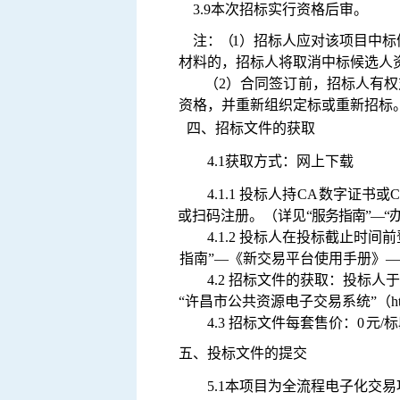
3.9
本次招标实行资格后审。
注
：
（
1）招标人应对该项目中
材料的，招标
人将取消中
标候选人
（
2）合同签订前，招标人有
资格，并重新组织
定标或重新招标
四、招标文件的获取
4.1
获取方式：网上下载
4.1.1 投标人持
CA
数字证书或
或扫码注册。（详见
“服务指南
”—“
4.1.2 投标人在投标截止时
指南
”—《新交易平
台使用手册》
—
4.2 招标文件的获取：投标
“许昌市公共资源电子交
易系统
”（
h
4.3 招标文件每套售价：0
元
/
五、投标文件的提交
5.1本项目为全流程电子化交