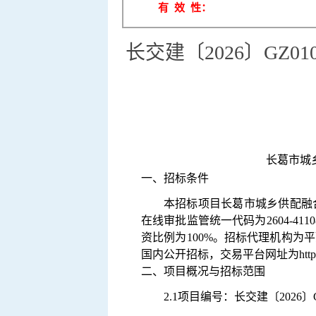
有 效 性：
长交建〔2026〕GZ
长葛市城
一、招标条件
本招标项目
长葛市城乡供配融
在线审批监管统一代码为
2604-41
资比例为
100%。
招标代理机构为平
国内公开招标，交易平台网址为
htt
二、项目概况与招标范围
2.1
项目编号：长交建〔
2026〕